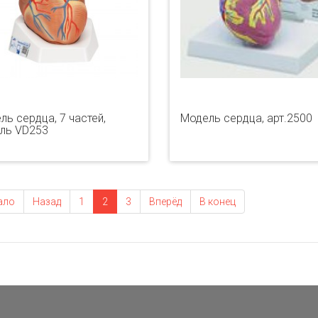
ль сердца, 7 частей,
Модель сердца, арт.2500
ль VD253
ало
Назад
1
2
3
Вперёд
В конец