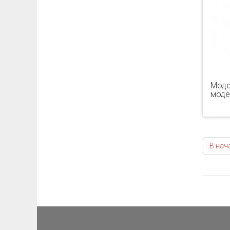
Моде
моде
В нач