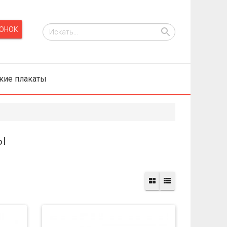
кие плакаты
ы