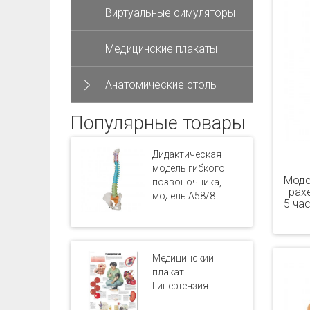
Виртуальные симуляторы
Медицинские плакаты
Анатомические столы
Популярные товары
Дидактическая
модель гибкого
Моде
позвоночника,
трахе
модель A58/8
5 ча
Медицинский
плакат
Гипертензия